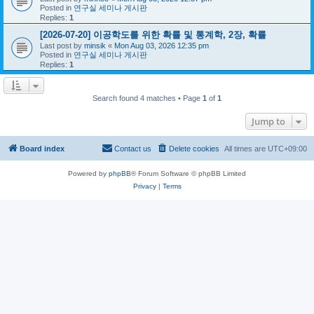
Posted in
연구실 세미나 게시판
Replies:
1
[2026-07-20] 이공학도를 위한 확률 및 통계학, 2장, 확률
Last post by
minsik
«
Mon Aug 03, 2026 12:35 pm
Posted in
연구실 세미나 게시판
Replies:
1
Search found 4 matches • Page
1
of
1
Jump to
Board index
Contact us
Delete cookies
All times are
UTC+09:00
Powered by
phpBB
® Forum Software © phpBB Limited
Privacy
|
Terms