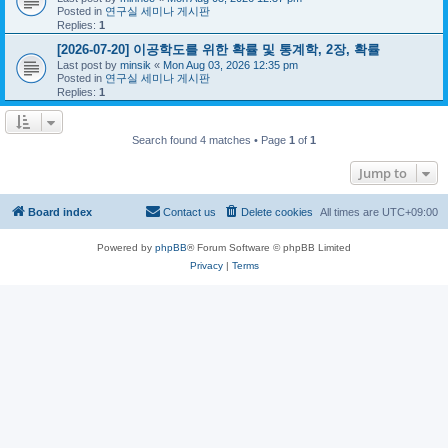
Posted in
연구실 세미나 게시판
Replies:
1
[2026-07-20] 이공학도를 위한 확률 및 통계학, 2장, 확률
Last post by
minsik
«
Mon Aug 03, 2026 12:35 pm
Posted in
연구실 세미나 게시판
Replies:
1
Search found 4 matches • Page
1
of
1
Jump to
Board index
Contact us
Delete cookies
All times are
UTC+09:00
Powered by
phpBB
® Forum Software © phpBB Limited
Privacy
|
Terms