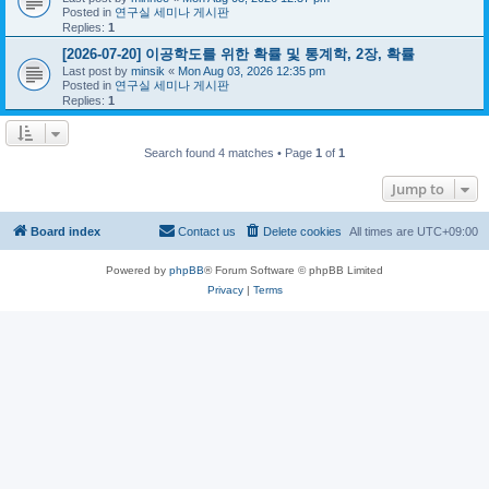
Posted in
연구실 세미나 게시판
Replies:
1
[2026-07-20] 이공학도를 위한 확률 및 통계학, 2장, 확률
Last post by
minsik
«
Mon Aug 03, 2026 12:35 pm
Posted in
연구실 세미나 게시판
Replies:
1
Search found 4 matches • Page
1
of
1
Jump to
Board index
Contact us
Delete cookies
All times are
UTC+09:00
Powered by
phpBB
® Forum Software © phpBB Limited
Privacy
|
Terms