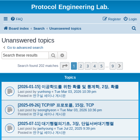
Protocol Engineering Lab.
FAQ
Register
Login
S
Board index
Search
Unanswered topics
e
Unanswered topics
a
Go to advanced search
r
Search
Advanced search
c
Page
1
of
9
1
2
3
4
5
9
Next
Search found 202 matches
h
…
Topics
[2026-01-15] 이공학도를 위한 확률 및 통계학, 2장, 확률
Last post by
yunhong
«
Tue Mar 03, 2026 10:39 pm
Posted in
연구실 세미나 게시판
[2025-09-26] TCP/IP 프로토콜, 15장, TCP
Last post by
seonghyeon
«
Tue Mar 03, 2026 10:36 pm
Posted in
연구실 세미나 게시판
[2025-07-11] 대기행렬의기초, 3장, 단일서버대기행렬
Last post by
jaehyoung
«
Tue Jul 22, 2025 9:39 pm
Posted in
연구실 세미나 게시판