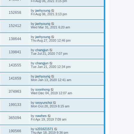
Fri Aug 06, 2021 3:15 pm
by
jaehyoung
152658
Fri Aug 06, 2021 3:13 pm
by
jaehyoung
152412
Wed Mar 31, 2021 6:20 am
by
jaehyoung
138644
Thu Aug 27, 2020 12:46 pm
by
changjun
139841
Tue Jul 21, 2020 7:07 pm
by
changjun
143555
Tue Jan 21, 2020 12:34 pm
by
jaehyoung
141659
Mon Jan 13, 2020 12:41 am
by
soonhong
374963
Wed Dec 04, 2019 12:07 am
by
seoyunchoi
199133
Mon Oct 28, 2019 8:15 am
by
nawhes
365094
Fri Apr 19, 2019 7:09 am
by
s201621571
190566
Thu Apr 18, 2019 9:36 pm