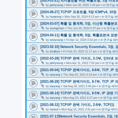
[2025-01-21] 의사결정을 위한 확률모형, 3장 마코
by
jaehyoung
»
Mon Jun 30, 2025 1:42 pm
» in
연구실 
[2024-08-27] TCP/IP 프로토콜, 9장 ICMPv4, 10
by
hyejeong
»
Mon Sep 30, 2024 8:13 am
» in
연구실 세
[2024-03-07] 확률 및 통계학, 5장, 이산형 확률분포
by
seungchan
»
Thu Jun 20, 2024 5:37 pm
» in
연구실 
[2024-04-11] 확률 및 통계학, 8장, 확률표본과 표
by
wooyoung
»
Fri Apr 12, 2024 3:32 pm
» in
연구실 세
[2023-02-10] Network Security Essentials
by
kimjihye
»
Fri Feb 10, 2023 11:17 pm
» in
연구실 세미
[2022-03-28] TCP/IP 완벽 가이드, 2-3부, 인터넷 
by
jahhyeong
»
Mon Apr 11, 2022 7:52 pm
» in
연구실 세
[2021-09-04] TCP/IP 완벽가이드, Ⅱ-8부, TCP
by
taeyang
»
Thu Sep 02, 2021 6:19 pm
» in
연구실 세
[2021-08-28] TCP/IP 완벽가이드, Ⅱ-7부, TCP_
by
taeyang
»
Sat Aug 28, 2021 2:46 pm
» in
연구실 세미
[2021-08-14] TCP/IP 완벽가이드, Ⅱ-5부, IP 관
by
taeyang
»
Mon Aug 23, 2021 6:27 pm
» in
연구실 세
[2021-08-12] TCP/IP 완벽 가이드, 2-8부, TCP(1)
by
haneul
»
Mon Aug 16, 2021 3:41 pm
» in
연구실 세미
[2021-07-13]Network Security Essentials,