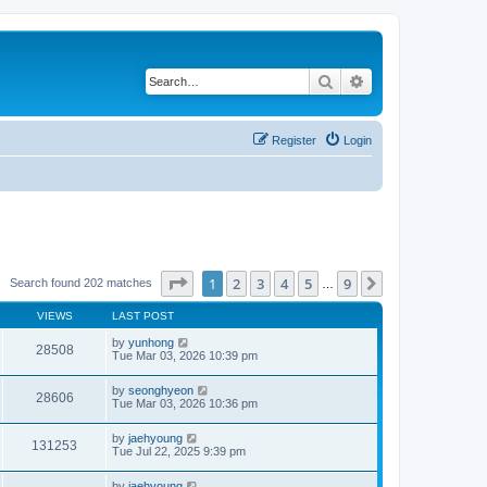
Search
Advanced search
Register
Login
Page
1
of
9
1
2
3
4
5
9
Next
Search found 202 matches
…
VIEWS
LAST POST
by
yunhong
28508
Tue Mar 03, 2026 10:39 pm
by
seonghyeon
28606
Tue Mar 03, 2026 10:36 pm
by
jaehyoung
131253
Tue Jul 22, 2025 9:39 pm
by
jaehyoung