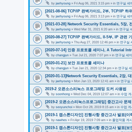
by
jaehyoung
»
Fri Aug 06, 2021 3:15 pm
» in
연구실 세
[2021-08-06] TCP/IP 완벽가이드, 2부, TCP/I
by
jaehyoung
»
Fri Aug 06, 2021 3:13 pm
» in
연구실 세
[2021-03-28] Network Security Essentials, 
by
jaehyoung
»
Wed Mar 31, 2021 6:20 am
» in
연구실 
[2020-08-27] TCP/IP 완벽가이드, II-5부, IP 
by
jaehyoung
»
Thu Aug 27, 2020 12:46 pm
» in
연구실 
[2020-07-14] 인증 프로토콜 세미나, A Tutorial Introd
by
changjun
»
Tue Jul 21, 2020 7:07 pm
» in
연구실 세
[2020-01-21] 보안 프로토콜 세미나
by
changjun
»
Tue Jan 21, 2020 12:34 pm
» in
연구실 
[2020-01-13]Network Security Essentials,
by
jaehyoung
»
Mon Jan 13, 2020 12:41 am
» in
연구실 
2019-2 오픈소스리눅스 프로그래밍 도커 사용법
by
soonhong
»
Wed Dec 04, 2019 12:07 am
» in
수업 
[2019-2 오픈소스리눅스프로그래밍] 중간고사 문제
by
seoyunchoi
»
Mon Oct 28, 2019 8:15 am
» in
수업 게
[2019-1 캡스톤디자인] 진행사항 중간고사 발표(이력발
by
nawhes
»
Fri Apr 19, 2019 7:09 am
» in
졸업작품 게
[2019-1 캡스톤디자인] 진행사항 중간고사 발표(보