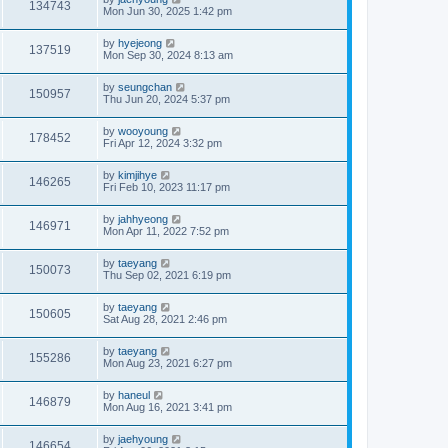
134743
Mon Jun 30, 2025 1:42 pm
by
hyejeong
137519
Mon Sep 30, 2024 8:13 am
by
seungchan
150957
Thu Jun 20, 2024 5:37 pm
by
wooyoung
178452
Fri Apr 12, 2024 3:32 pm
by
kimjihye
146265
Fri Feb 10, 2023 11:17 pm
by
jahhyeong
146971
Mon Apr 11, 2022 7:52 pm
by
taeyang
150073
Thu Sep 02, 2021 6:19 pm
by
taeyang
150605
Sat Aug 28, 2021 2:46 pm
by
taeyang
155286
Mon Aug 23, 2021 6:27 pm
by
haneul
146879
Mon Aug 16, 2021 3:41 pm
by
jaehyoung
146654