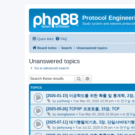
Protocol Engineer
Study system and network protocols 
Quick links
FAQ
Board index
Search
Unanswered topics
Unanswered topics
Go to advanced search
Search
Advanced search
TOPICS
[2026-01-15] 이공학도를 위한 확률 및 통계학, 2장
by
yunhong
»
Tue Mar 03, 2026 10:39 pm
» in
연구실 세
[2025-09-26] TCP/IP 프로토콜, 15장, TCP
by
seonghyeon
»
Tue Mar 03, 2026 10:36 pm
» in
연구실
[2025-07-11] 대기행렬의기초, 3장, 단일서버대기
by
jaehyoung
»
Tue Jul 22, 2025 9:39 pm
» in
연구실 세