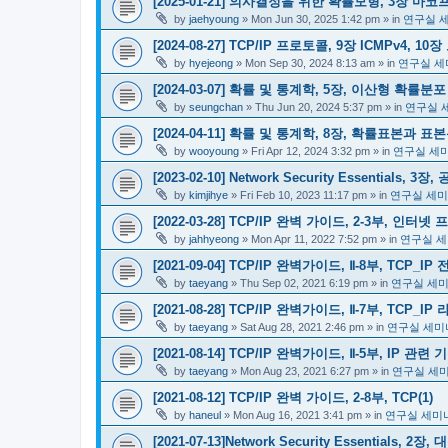
[2025-01-21] 의사결정을 위한 확률모형, 3장 마코
by
jaehyoung
»
Mon Jun 30, 2025 1:42 pm
» in
연구실 
[2024-08-27] TCP/IP 프로토콜, 9장 ICMPv4, 10
by
hyejeong
»
Mon Sep 30, 2024 8:13 am
» in
연구실 세
[2024-03-07] 확률 및 통계학, 5장, 이산형 확률분포
by
seungchan
»
Thu Jun 20, 2024 5:37 pm
» in
연구실 
[2024-04-11] 확률 및 통계학, 8장, 확률표본과 표
by
wooyoung
»
Fri Apr 12, 2024 3:32 pm
» in
연구실 세
[2023-02-10] Network Security Essentials
by
kimjihye
»
Fri Feb 10, 2023 11:17 pm
» in
연구실 세미
[2022-03-28] TCP/IP 완벽 가이드, 2-3부, 인터넷 
by
jahhyeong
»
Mon Apr 11, 2022 7:52 pm
» in
연구실 세
[2021-09-04] TCP/IP 완벽가이드, Ⅱ-8부, TCP
by
taeyang
»
Thu Sep 02, 2021 6:19 pm
» in
연구실 세
[2021-08-28] TCP/IP 완벽가이드, Ⅱ-7부, TCP_
by
taeyang
»
Sat Aug 28, 2021 2:46 pm
» in
연구실 세미
[2021-08-14] TCP/IP 완벽가이드, Ⅱ-5부, IP 관
by
taeyang
»
Mon Aug 23, 2021 6:27 pm
» in
연구실 세
[2021-08-12] TCP/IP 완벽 가이드, 2-8부, TCP(1)
by
haneul
»
Mon Aug 16, 2021 3:41 pm
» in
연구실 세미
[2021-07-13]Network Security Essentials,