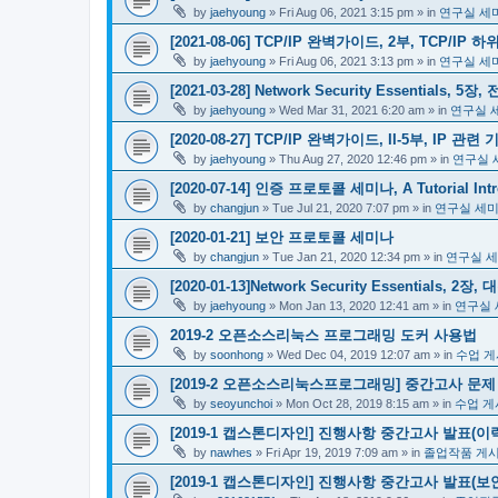
by
jaehyoung
»
Fri Aug 06, 2021 3:15 pm
» in
연구실 세
[2021-08-06] TCP/IP 완벽가이드, 2부, TCP/I
by
jaehyoung
»
Fri Aug 06, 2021 3:13 pm
» in
연구실 세
[2021-03-28] Network Security Essentials, 
by
jaehyoung
»
Wed Mar 31, 2021 6:20 am
» in
연구실 
[2020-08-27] TCP/IP 완벽가이드, II-5부, IP 
by
jaehyoung
»
Thu Aug 27, 2020 12:46 pm
» in
연구실 
[2020-07-14] 인증 프로토콜 세미나, A Tutorial Introd
by
changjun
»
Tue Jul 21, 2020 7:07 pm
» in
연구실 세
[2020-01-21] 보안 프로토콜 세미나
by
changjun
»
Tue Jan 21, 2020 12:34 pm
» in
연구실 
[2020-01-13]Network Security Essentials,
by
jaehyoung
»
Mon Jan 13, 2020 12:41 am
» in
연구실 
2019-2 오픈소스리눅스 프로그래밍 도커 사용법
by
soonhong
»
Wed Dec 04, 2019 12:07 am
» in
수업 
[2019-2 오픈소스리눅스프로그래밍] 중간고사 문제
by
seoyunchoi
»
Mon Oct 28, 2019 8:15 am
» in
수업 게
[2019-1 캡스톤디자인] 진행사항 중간고사 발표(이력발
by
nawhes
»
Fri Apr 19, 2019 7:09 am
» in
졸업작품 게
[2019-1 캡스톤디자인] 진행사항 중간고사 발표(보