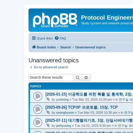
Protocol Engineer
Study system and network protocols 
Quick links
FAQ
Board index
Search
Unanswered topics
Unanswered topics
Go to advanced search
Search
Advanced search
TOPICS
[2026-01-15] 이공학도를 위한 확률 및 통계학, 2장
by
yunhong
»
Tue Mar 03, 2026 10:39 pm
» in
연구실 세
[2025-09-26] TCP/IP 프로토콜, 15장, TCP
by
seonghyeon
»
Tue Mar 03, 2026 10:36 pm
» in
연구실
[2025-07-11] 대기행렬의기초, 3장, 단일서버대기
by
jaehyoung
»
Tue Jul 22, 2025 9:39 pm
» in
연구실 세