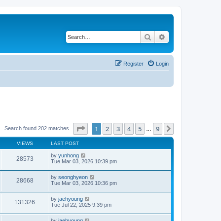
Search
Advanced search
Register
Login
Page
1
of
9
1
2
3
4
5
9
Next
Search found 202 matches
…
VIEWS
LAST POST
by
yunhong
28573
Tue Mar 03, 2026 10:39 pm
by
seonghyeon
28668
Tue Mar 03, 2026 10:36 pm
by
jaehyoung
131326
Tue Jul 22, 2025 9:39 pm
by
jaehyoung