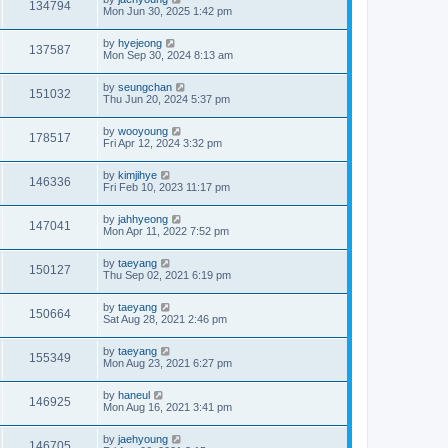
134794
Mon Jun 30, 2025 1:42 pm
by
hyejeong
137587
Mon Sep 30, 2024 8:13 am
by
seungchan
151032
Thu Jun 20, 2024 5:37 pm
by
wooyoung
178517
Fri Apr 12, 2024 3:32 pm
by
kimjihye
146336
Fri Feb 10, 2023 11:17 pm
by
jahhyeong
147041
Mon Apr 11, 2022 7:52 pm
by
taeyang
150127
Thu Sep 02, 2021 6:19 pm
by
taeyang
150664
Sat Aug 28, 2021 2:46 pm
by
taeyang
155349
Mon Aug 23, 2021 6:27 pm
by
haneul
146925
Mon Aug 16, 2021 3:41 pm
by
jaehyoung
146705