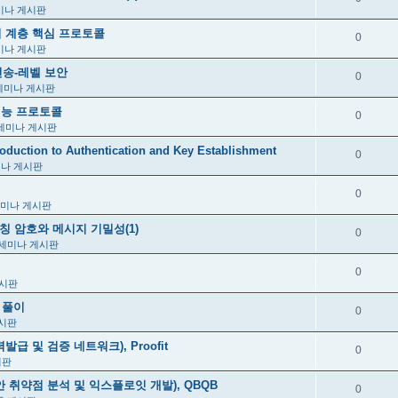
미나 게시판
P 하위 계층 핵심 프로토콜
0
미나 게시판
5장, 전송-레벨 보안
0
세미나 게시판
관련 기능 프로토콜
0
세미나 게시판
uction to Authentication and Key Establishment
0
미나 게시판
0
세미나 게시판
 2장, 대칭 암호와 메시지 기밀성(1)
0
세미나 게시판
0
게시판
 풀이
0
시판
급 및 검증 네트워크), Proofit
0
시판
안 취약점 분석 및 익스플로잇 개발), QBQB
0