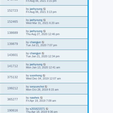
Fri Aug 06, 2021 3:15 pm
by
jaehyoung
152723
Fri Aug 06, 2021 3:13 pm
by
jaehyoung
152465
Wed Mar 31, 2021 6:20 am
by
jaehyoung
138689
Thu Aug 27, 2020 12:46 pm
by
changjun
139879
Tue Jul 21, 2020 7:07 pm
by
changjun
143601
Tue Jan 21, 2020 12:34 pm
by
jaehyoung
141712
Mon Jan 13, 2020 12:41 am
by
soonhong
375132
Wed Dec 04, 2019 12:07 am
by
seoyunchoi
199212
Mon Oct 28, 2019 8:15 am
by
nawhes
365277
Fri Apr 19, 2019 7:09 am
by
s201621571
190616
Thu Apr 18, 2019 9:36 pm